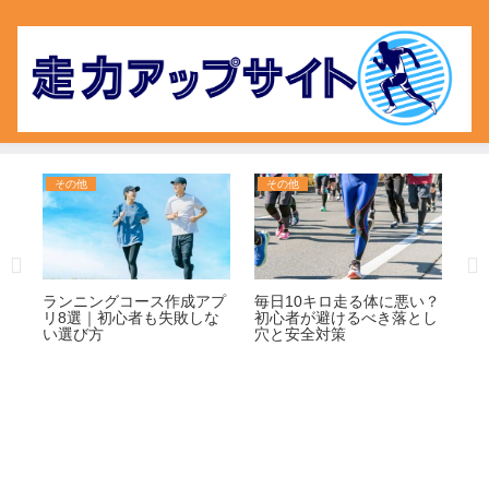
その他
その他
マ
時
ランニングコース作成アプ
毎日10キロ走る体に悪い？
日
者
リ8選｜初心者も失敗しな
初心者が避けるべき落とし
易
い選び方
穴と安全対策
見