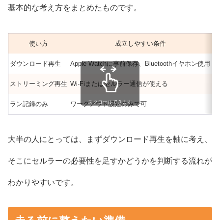
基本的な考え方をまとめたものです。
使い方
成立しやすい条件
ダウンロード再生
Apple Watchに事前保存、Bluetoothイヤホン使用
通
ストリーミング再生
Wi-Fiまたはセルラー通信が使える
保
スクロールできます
ラン記録のみ
ワークアウト設定のみで可
音
大半の人にとっては、まずダウンロード再生を軸に考え、
そこにセルラーの必要性を足すかどうかを判断する流れが
わかりやすいです。