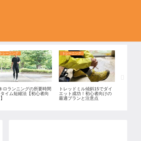
トレーニング
トレーニング
トレーニ
3キロランニングの所要時間
トレッドミル傾斜15でダイ
毎日2キ
とタイム短縮法【初心者向
エット成功！初心者向けの
果と初心
け】
最適プランと注意点