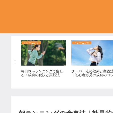
トレーニング
トレーニング
3のウォッチ
毎日2kmランニングで痩せ
クーパー走の効果と実践
8選｜見や
る！成功の秘訣と実践法
｜初心者必見の成功のコ
失敗しな