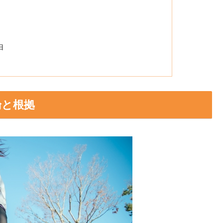
由
論と根拠