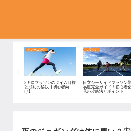
トレーニング
マラソン
と実践法
3キロマラソンのタイム目標
日立シーサイドマラソン
功のコツ
と成功の秘訣【初心者向
易度完全ガイド！初心者
け】
見の攻略法とポイント