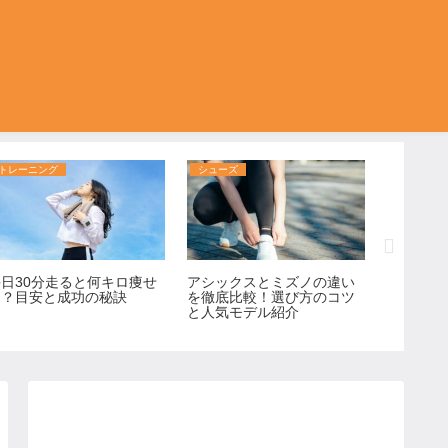
トレーニング
シューズ
マラソン
毎日30分走ると何キロ痩せ
アシックスとミズノの違い
丹後ウル
る？目安と成功の秘訣
を徹底比較！選び方のコツ
度は？完
と人気モデル紹介
しない走