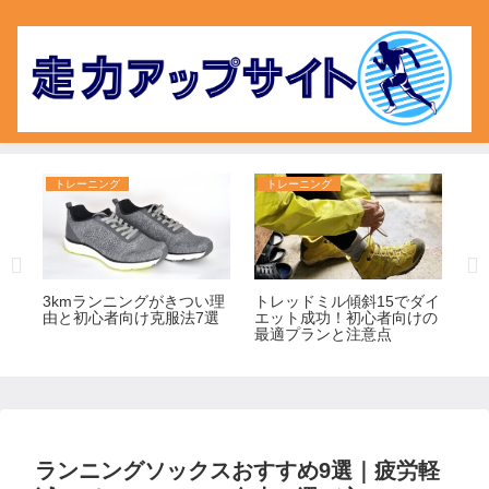
トレーニング
トレーニング
ト
難
3kmランニングがきつい理
トレッドミル傾斜15でダイ
毎
必
由と初心者向け克服法7選
エット成功！初心者向けの
る
最適プランと注意点
ランニングソックスおすすめ9選｜疲労軽