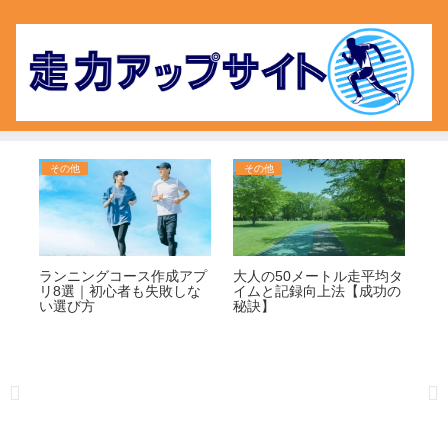
その他
その他
そ
易
ランニングコース作成アプ
大人の50メートル走平均タ
毎
敗
リ8選｜初心者も失敗しな
イムと記録向上法【成功の
初
い選び方
秘訣】
穴