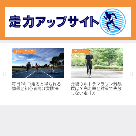
トレーニング
マラソン
ト
目
毎日2キロ走ると得られる
丹後ウルトラマラソン難易
3
向
効果と初心者向け実践法
度は？完走率と対策で失敗
由
しない走り方