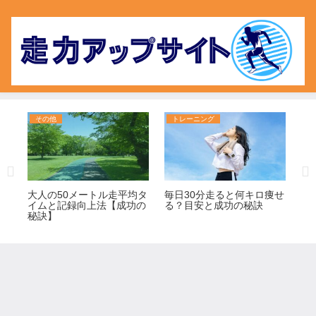
その他
トレーニング
ト
ダイ
大人の50メートル走平均タ
毎日30分走ると何キロ痩せ
キ
の
イムと記録向上法【成功の
る？目安と成功の秘訣
由
秘訣】
7