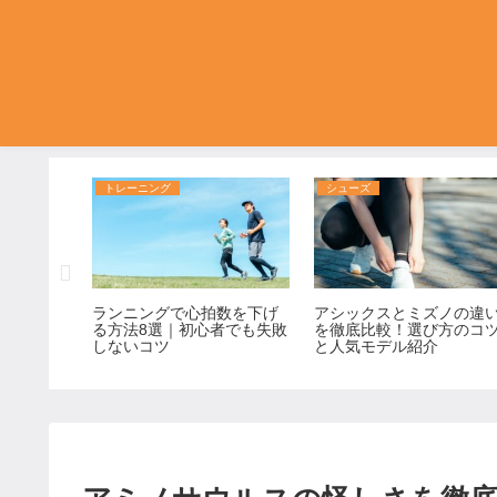
トレーニング
シューズ
グで痩せ
ランニングで心拍数を下げ
アシックスとミズノの違
実践法
る方法8選｜初心者でも失敗
を徹底比較！選び方のコ
しないコツ
と人気モデル紹介