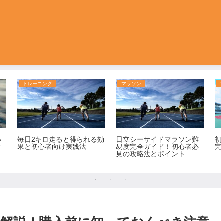
トレーニング
マラソン
い
毎日2キロ走ると得られる効
日立シーサイドマラソン難
ツ
果と初心者向け実践法
易度完全ガイド！初心者必
見の攻略法とポイント