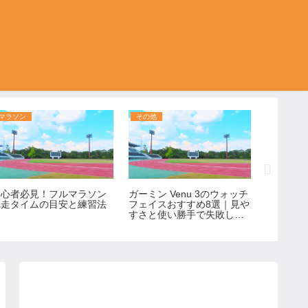
マラソン
その他
トレーニ
初心者必見！フルマラソン
ガーミン Venu 3のウォッチ
3キロラ
完走タイムの目安と練習法
フェイスおすすめ8選｜見や
とタイム
すさと使い勝手で失敗しな
け】
い選び方！